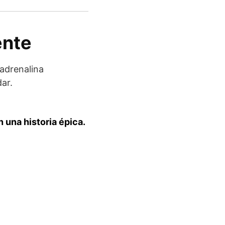
ente
 adrenalina
dar.
n una historia épica.