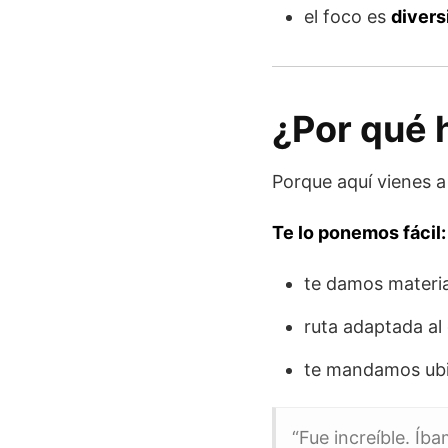
el foco es
divers
¿Por qué 
Porque aquí vienes a 
Te lo ponemos fácil:
te damos materia
ruta adaptada al 
te mandamos ubi
“Fue increíble. Íb