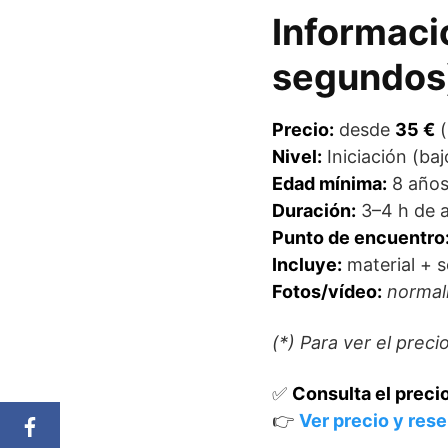
Informació
segundos
Precio:
desde
35 €
(
Nivel:
Iniciación (baj
Edad mínima:
8 año
Duración:
3–4 h de a
Punto de encuentro
Incluye:
material + s
Fotos/vídeo:
normalm
(*) Para ver el prec
✅
Consulta el precio
👉
Ver precio y rese