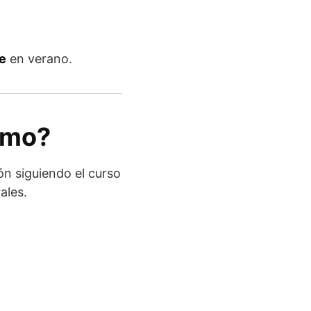
te
en verano.
smo?
n siguiendo el curso
ales.