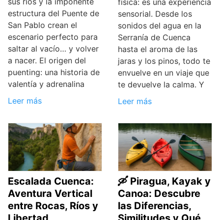
sus ríos y la imponente
física: es una experiencia
estructura del Puente de
sensorial. Desde los
San Pablo crean el
sonidos del agua en la
escenario perfecto para
Serranía de Cuenca
saltar al vacío… y volver
hasta el aroma de las
a nacer. El origen del
jaras y los pinos, todo te
puenting: una historia de
envuelve en un viaje que
valentía y adrenalina
te devuelve la calma. Y
Leer más
Leer más
Escalada Cuenca:
🛶 Piragua, Kayak y
Aventura Vertical
Canoa: Descubre
entre Rocas, Ríos y
las Diferencias,
Libertad
Similitudes y Qué