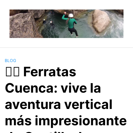
Saltar
al
contenido
BLOG
🧗‍♂️ Ferratas
Cuenca: vive la
aventura vertical
más impresionante